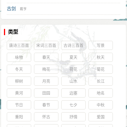
古剑
戴亨
类型
唐诗三百首
宋词三百首
古诗三百首
写景
咏物
春天
夏天
秋天
冬天
梅花
荷花
菊花
柳树
月亮
山水
长江
黄河
田园
边塞
地名
节日
春节
七夕
中秋
重阳
怀古
抒情
爱国