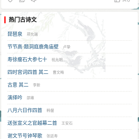
热门古诗文
琵琶泉
郑允端
节节高·题洞庭鹿角庙壁
卢挚
寿徐瘦石大参七十
祝允明
四时宫词四首 其二
曹文晦
古意 其二
李新
演绎吟
邵雍
八月六日作四首
韩偓
送张宣义之官越幕二首
王安石
谢文节号钟琴歌
张廷寿