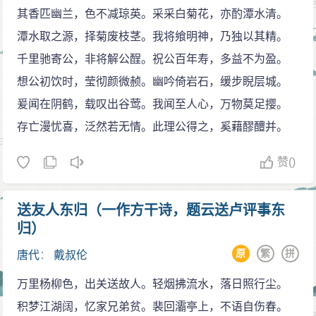
其香匹幽兰，色不减琼英。采采白菊花，亦酌潭水清。
潭水取之源，择菊废枝茎。我将飨明神，乃独以其精。
千里驰寄公，非将解公酲。祝公百年寿，多益不为盈。
想公初饮时，莹彻颜微赪。幽吟倚岩石，缓步睨层城。
爰闻在阴鹤，载叹出谷莺。我闻至人心，万物莫足撄。
存亡漫忧喜，泛然若无情。此理公得之，奚藉醪醴并。
赞
()
送友人东归（一作方干诗，题云送卢评事东
归）
原
繁
拼
唐代
：
戴叔伦
万里杨柳色，出关送故人。轻烟拂流水，落日照行尘。
积梦江湖阔，忆家兄弟贫。裴回灞亭上，不语自伤春。