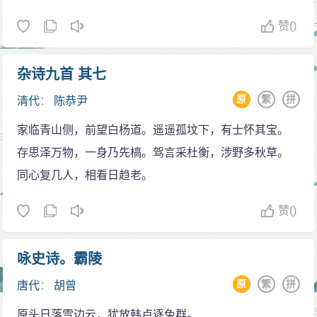
赞
()
杂诗九首 其七
原
繁
拼
清代
：
陈恭尹
家临青山侧，前望白杨道。遥遥孤坟下，有士怀其宝。
存思泽万物，一身乃先槁。驾言采杜衡，涉野多秋草。
同心复几人，相看日趋老。
赞
()
咏史诗。霸陵
原
繁
拼
唐代
：
胡曾
原头日落雪边云，犹放韩卢逐兔群。