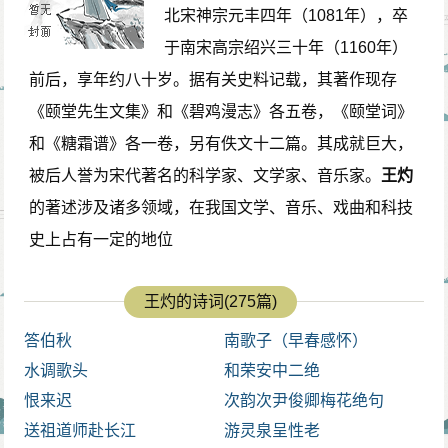
北宋神宗元丰四年（1081年），卒
于南宋高宗绍兴三十年（1160年）
前后，享年约八十岁。据有关史料记载，其著作现存
《颐堂先生文集》和《碧鸡漫志》各五卷，《颐堂词》
和《糖霜谱》各一卷，另有佚文十二篇。其成就巨大，
被后人誉为宋代著名的科学家、文学家、音乐家。
王灼
的著述涉及诸多领域，在我国文学、音乐、戏曲和科技
史上占有一定的地位
王灼的诗词(275篇)
答伯秋
南歌子（早春感怀）
水调歌头
和荣安中二绝
恨来迟
次韵次尹俊卿梅花绝句
送祖道师赴长江
游灵泉呈性老