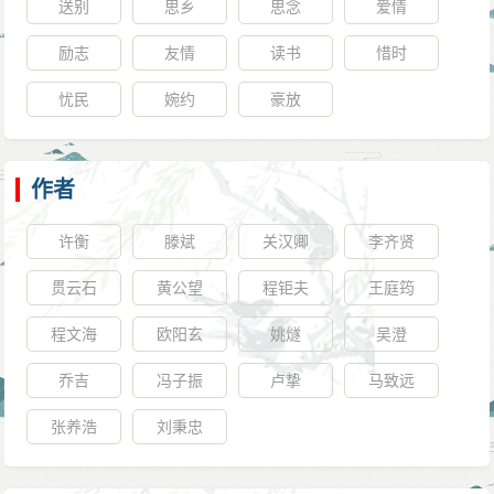
送别
思乡
思念
爱情
励志
友情
读书
惜时
忧民
婉约
豪放
作者
许衡
滕斌
关汉卿
李齐贤
贯云石
黄公望
程钜夫
王庭筠
程文海
欧阳玄
姚燧
吴澄
乔吉
冯子振
卢挚
马致远
张养浩
刘秉忠