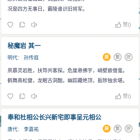
况是四方无事日，霸陵谁识旧将军。
赞
()
秘魔岩 其一
原
繁
拼
明代
：
孙传庭
夙慕灵岩胜，扶筇共客探。危崖悬佛宇，峭壁嵌僧龛。
鹤舞高松健，龙眠古洞酣。幽踪藏绝顶，扳陟独余堪。
赞
()
奉和杜相公长兴新宅即事呈元相公
原
繁
拼
唐代
：
李嘉祐