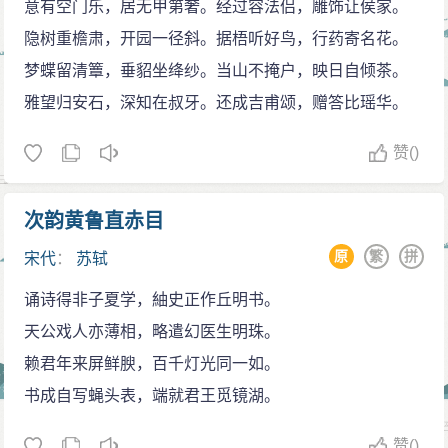
意有空门乐，居无甲第奢。经过容法侣，雕饰让侯家。
隐树重檐肃，开园一径斜。据梧听好鸟，行药寄名花。
梦蝶留清簟，垂貂坐绛纱。当山不掩户，映日自倾茶。
雅望归安石，深知在叔牙。还成吉甫颂，赠答比瑶华。
赞
()
次韵黄鲁直赤目
原
繁
拼
宋代
：
苏轼
诵诗得非子夏学，紬史正作丘明书。
天公戏人亦薄相，略遣幻医生明珠。
赖君年来屏鲜腴，百千灯光同一如。
书成自写蝇头表，端就君王觅镜湖。
赞
()