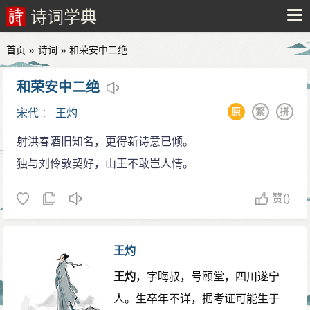
诗词学典
首页
»
诗词
» 和荣安中二绝
和荣安中二绝
原
繁
拼
宋代
：
王灼
射洪春酒旧知名，更得新诗意已倾。
独与刘伶敦契好，山王不敢岂人情。
赞
()
王灼
王灼
，字晦叔，号颐堂，四川遂宁
人。生卒年不详，据考证可能生于