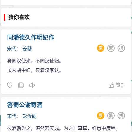
猜你喜欢
同潘德久作明妃作
原
繁
拼
宋代
：
姜夔
身同汉使来，不同汉使归。
虽为胡中妇，只着汉家认。
赞
()
答蜀公谢寄酒
原
繁
拼
宋代
：
彭汝砺
彼酒孰为之，湛然若天成。为之非草草，纤悉中度程。