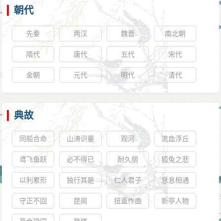
朝代
先秦
两汉
魏晋
南北朝
隋代
唐代
五代
宋代
金朝
元代
明代
清代
典故
同船合命
山涛识量
观河
流血浮丘
鸢飞鱼跃
必不得已
耐久朋
狐兔之悲
以利累形
独行其是
仁人君子
息息相通
守正不回
昆阆
扭直作曲
新亭人物