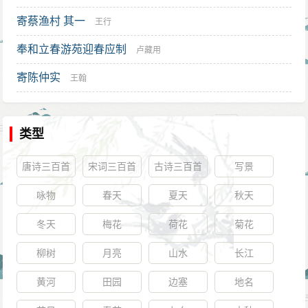
寄蔡渔村 其一
王行
奉和立春游苑迎春应制
卢藏用
寄陈仲实
王翰
类型
唐诗三百首
宋词三百首
古诗三百首
写景
咏物
春天
夏天
秋天
冬天
梅花
荷花
菊花
柳树
月亮
山水
长江
黄河
田园
边塞
地名