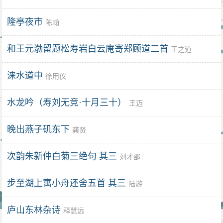
隆亭夜市
陈翰
和王元渤留题松寿岩白云庵寄郑顾道二首
王之道
涞水道中
徐用仪
水龙吟（寿刘无竞·十月三十）
王迈
晚出燕子矶东下
龚贤
次韵朱新仲白菊三绝句 其三
刘才邵
步至湖上寓小舟还舍五首 其三
陆游
庐山东林杂诗
释慧远