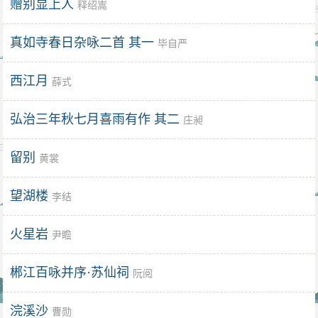
赠别显上人
释绍嵩
真如寺春日杂咏二首 其一
毕自严
西江月
薛式
弘治三年秋七月喜雨有作 其二
庄昶
留别
黄裳
望湖楼
李结
火星岩
尹瞻
郴江百咏并序·苏仙祠
阮阅
浣溪沙
曹勋