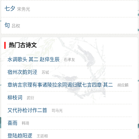
七夕
宋务光
句
吕权
热门古诗文
水调歌头 其二 赵倅生辰
石孝友
宿州次韵刘泾
苏轼
章纳言宗理有事诸陵拉余同谒归赋七言四章 其二
胡应麟
柳枝词
武衍
又代孙检讨作二首
司马光
喜雨
韩琦
登陆趋阳逻
王廷相