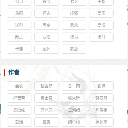
节日
春节
七夕
中秋
重阳
怀古
抒情
爱国
送别
思乡
思念
爱情
励志
友情
读书
惜时
忧民
婉约
豪放
作者
金农
嵇曾筠
鲁一同
铁保
程晋芳
惠士奇
钱大昕
贺双卿
吴汝纶
蓝鼎元
王鸿绪
陈寿祺
载湉
曹寅
阎尔梅
徐乾学