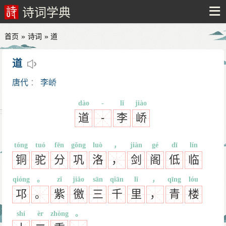
诗词学典
首页
»
诗词
» 道
道
唐代
：
李峤
dào
-
lǐ
jiào
道
-
李
峤
tóng
tuó
fēn
gǒng
luò
，
jiàn
gé
dī
lín
铜
驼
分
巩
洛
，
剑
阁
低
临
qióng
。
zǐ
jiǎo
sān
qiān
lǐ
，
qīng
lóu
邛
。
紫
徼
三
千
里
，
青
楼
shí
èr
zhòng
。