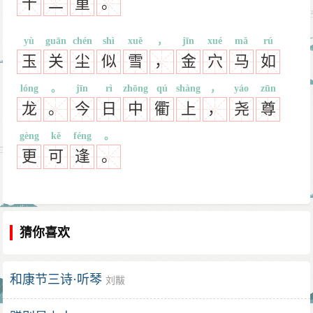
十
二
重
。
yù
guān
chén
shì
xuě
，
jīn
xué
mǎ
rú
玉
关
尘
似
雪
，
金
穴
马
如
lóng
。
jīn
rì
zhōng
qú
shàng
，
yáo
zūn
龙
。
今
日
中
衢
上
，
尧
尊
gèng
kě
féng
。
更
可
逢
。
猜你喜欢
和康节三诗·听琴
刘黻