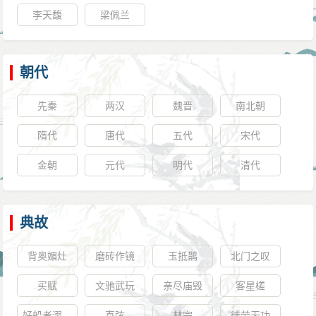
李天馥
梁佩兰
朝代
先秦
两汉
魏晋
南北朝
隋代
唐代
五代
宋代
金朝
元代
明代
清代
典故
背奥媚灶
磨砖作镜
玉抵鹊
北门之叹
买赋
文驰武玩
亲尽庙毁
客星槎
好船者溺，
直弦
林宗
徒劳无功