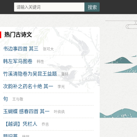
热门古诗文
书边事四首 其三
张可大
韩左军马图卷
韩性
竹溪清隐卷为吴昆王益题
童轩
次韵补之药名十绝 其一
李光
句
王与敬
玉蝴蝶 感春四首 其一
叶纨纨
【越调】凭栏人
乔吉
题旧藁