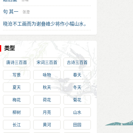
徐瑞
句 其一
张澄
晓沧不工画而为谢叠峰少将作小幅山水，
自题诗其上，戏为书此
丘逢甲
类型
唐诗三百首
宋词三百首
古诗三百首
写景
咏物
春天
夏天
秋天
冬天
梅花
荷花
菊花
柳树
月亮
山水
长江
黄河
田园