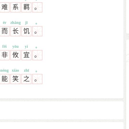
难
系
羁
。
ér
zhǎng
jī
。
而
长
饥
。
fēi
yōu
yí
。
非
攸
宜
。
néng
xiào
zhī
。
能
笑
之
。