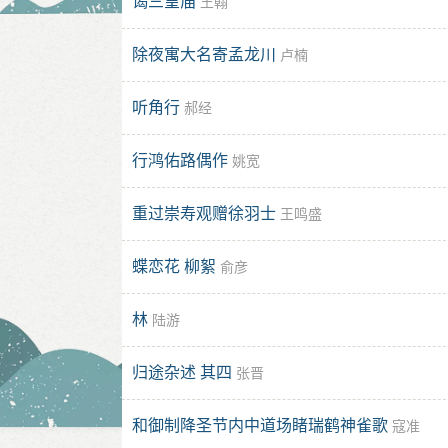
谒三皇庙
王翰
除夜寓大名寄孟龙川
卢楠
听角行
郝经
行鸿佑路偶作
姚宽
重过崇寿观赠徐羽士
王鸣盛
蝶恋花 柳絮
俞彦
林
陆游
归途杂述 其四
张晋
和御制降圣节内中道场睹瑞鹤神雀歌
寇准