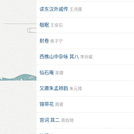
读东汉外戚传
王鸿儒
攲眠
王安石
射卷
练子宁
西樵山中杂咏 其八
李孙宸
仙石庵
吴捷
又赓朱孟辨韵
朱元璋
锦带花
周密
宫词 其二
周伯琦