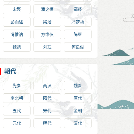
宋褧
潘之恒
郑经
彭而述
梁潜
冯梦祯
冯惟讷
方维仪
陈继
魏禧
刘珏
何良俊
朝代
先秦
两汉
魏晋
南北朝
隋代
唐代
五代
宋代
金朝
元代
明代
清代