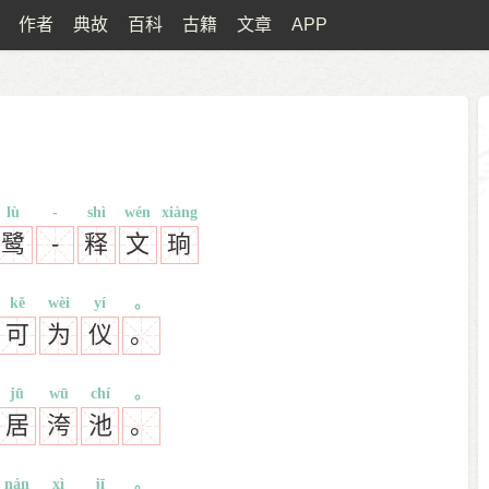
作者
典故
百科
古籍
文章
APP
lù
-
shì
wén
xiàng
鹭
-
释
文
珦
kě
wèi
yí
。
可
为
仪
。
jū
wū
chí
。
居
洿
池
。
nán
xì
jī
。