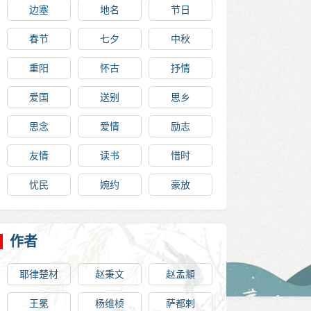
边塞
地名
节日
春节
七夕
中秋
重阳
怀古
抒情
爱国
送别
思乡
思念
爱情
励志
友情
读书
惜时
忧民
婉约
豪放
作者
耶律楚材
赵秉文
赵孟頫
王冕
杨维桢
萨都剌