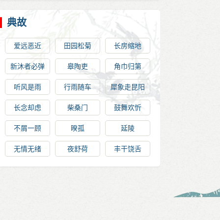
典故
爱远恶近
田园松菊
长房缩地
新沐者必弹
皋陶吏
角巾归第
冠，新浴者必
听风是雨
行雨随车
犀象走昆阳
振衣
长念却虑
柴桑门
鼓舞欢忻
不屑一顾
暌孤
延陵
无情无绪
夜舒荷
丰干饶舌