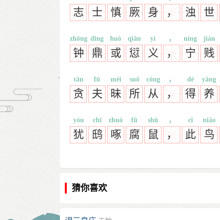
志
士
慎
厥
身
，
浊
世
zhōng
dǐng
huò
qiān
yì
，
níng
jiàn
钟
鼎
或
愆
义
，
宁
贱
tān
fū
mèi
suǒ
cóng
，
dé
yǎng
贪
夫
昧
所
从
，
得
养
yóu
chī
zhuó
fǔ
shǔ
，
cǐ
niǎo
犹
鸱
啄
腐
鼠
，
此
鸟
猜你喜欢