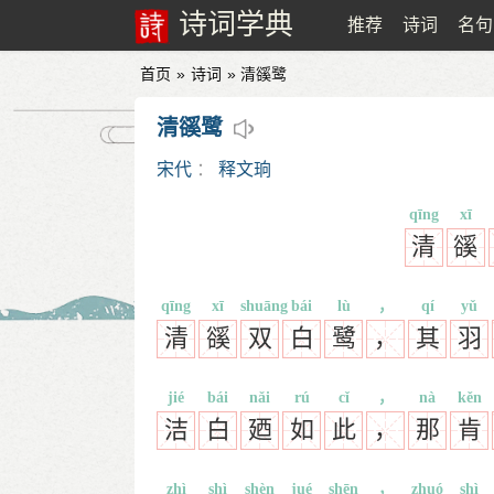
诗词学典
推荐
诗词
名句
首页
»
诗词
» 清豀鹭
清豀鹭
宋代
：
释文珦
qīng
xī
清
豀
qīng
xī
shuāng
bái
lù
，
qí
yǔ
清
豀
双
白
鹭
，
其
羽
jié
bái
nǎi
rú
cǐ
，
nà
kěn
洁
白
廼
如
此
，
那
肯
zhì
shì
shèn
jué
shēn
，
zhuó
shì