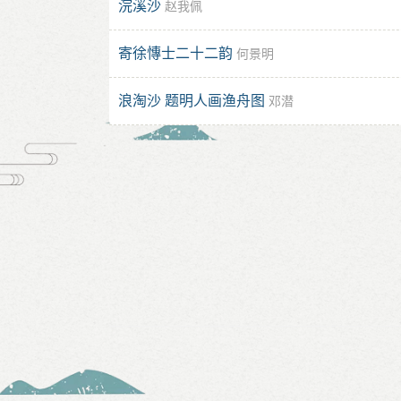
浣溪沙
赵我佩
寄徐慱士二十二韵
何景明
浪淘沙 题明人画渔舟图
邓潜