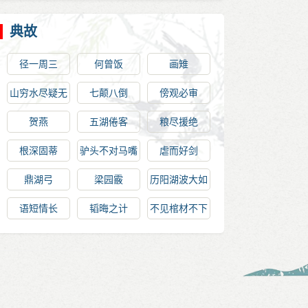
典故
径一周三
何曾饭
画雉
山穷水尽疑无
七颠八倒
傍观必审
路，柳暗花明
贺燕
五湖倦客
粮尽援绝
又一村
根深固蒂
驴头不对马嘴
虐而好剑
鼎湖弓
梁园霰
历阳湖波大如
山
语短情长
韬晦之计
不见棺材不下
泪