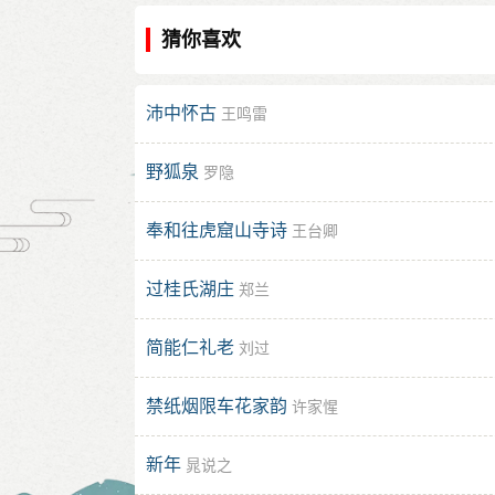
猜你喜欢
沛中怀古
王鸣雷
野狐泉
罗隐
奉和往虎窟山寺诗
王台卿
过桂氏湖庄
郑兰
简能仁礼老
刘过
禁纸烟限车花家韵
许家惺
新年
晁说之