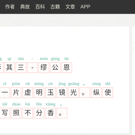
作者
典故
百科
古籍
文章
APP
g
qí
sān
-
móu
gōng
ēn
影
其
三
-
缪
公
恩
yī
piàn
xū
míng
yù
jìng
guāng
。
zòng
shǐ
一
片
虚
明
玉
镜
光
。
纵
使
xiě
zhào
bù
fēn
xiāng
。
写
照
不
分
香
。