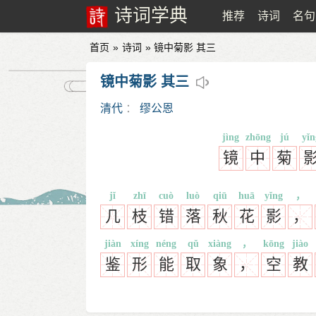
诗词学典
推荐
诗词
名句
首页
»
诗词
» 镜中菊影 其三
镜中菊影 其三
清代
：
缪公恩
jìng
zhōng
jú
yǐn
镜
中
菊
jǐ
zhī
cuò
luò
qiū
huā
yǐng
，
几
枝
错
落
秋
花
影
，
jiàn
xíng
néng
qǔ
xiàng
，
kōng
jiào
鉴
形
能
取
象
，
空
教