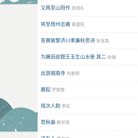
又再至山阳作
吴则礼
将至梧州志痛
黄遵宪
答黄陂黎济川孝廉秋思诗
张宝森
为屠田叔题王玉生山水册 其二
徐熥
出游城南寺
何景明
晨起
罗锦堂
戏次人韵
李彭
悲秋曲
赖世观