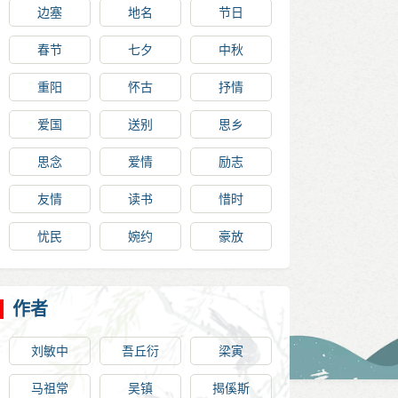
边塞
地名
节日
春节
七夕
中秋
重阳
怀古
抒情
爱国
送别
思乡
思念
爱情
励志
友情
读书
惜时
忧民
婉约
豪放
作者
刘敏中
吾丘衍
梁寅
马祖常
吴镇
揭傒斯