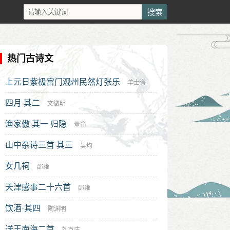
热门古诗文
上元日紫极宫门观州民然灯张乐
羊士谔
四月 其二
文徵明
渔家傲 其一 归隐
董俞
山中杂诗三首 其三
吴均
女几祠
邵雍
天津感事二十六首
邵雍
饮酒·其四
陶渊明
送王南海二首