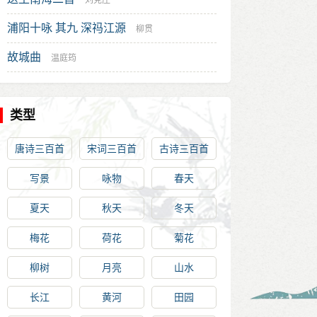
刘克庄
浦阳十咏 其九 深祃江源
柳贯
故城曲
温庭筠
类型
唐诗三百首
宋词三百首
古诗三百首
写景
咏物
春天
夏天
秋天
冬天
梅花
荷花
菊花
柳树
月亮
山水
长江
黄河
田园