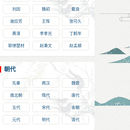
刘因
魏初
戴良
谢应芳
王恽
张可久
黄溍
李孝光
丁鹤年
耶律楚材
赵秉文
赵孟頫
朝代
先秦
两汉
魏晋
南北朝
隋代
唐代
五代
宋代
金朝
元代
明代
清代