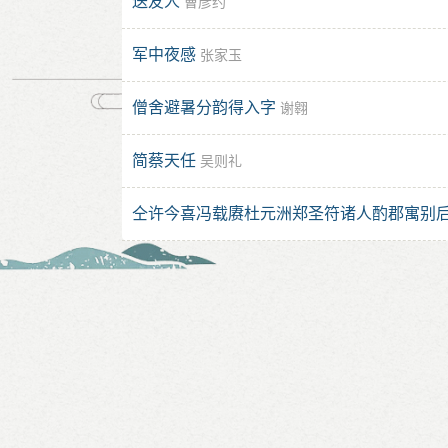
送友人
曹彦约
军中夜感
张家玉
僧舍避暑分韵得入字
谢翱
简蔡天任
吴则礼
仝许今喜冯载赓杜元洲郑圣符诸人酌郡寓别后