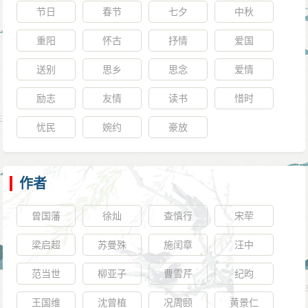
节日
春节
七夕
中秋
重阳
怀古
抒情
爱国
送别
思乡
思念
爱情
励志
友情
读书
惜时
忧民
婉约
豪放
作者
曾国藩
徐灿
查慎行
宋荦
梁启超
苏曼殊
施闰章
汪中
范当世
柳亚子
曹雪芹
纪昀
王国维
沈曾植
况周颐
黄景仁