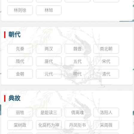
林则徐
林旭
朝代
先秦
两汉
魏晋
南北朝
隋代
唐代
五代
宋代
金朝
元代
明代
清代
典故
丽牲
是能读三
倩离魂
洛阳人
坟、五典、
棠树政
化腐朽为神
丹凤衔书
采周薇
八索、九丘