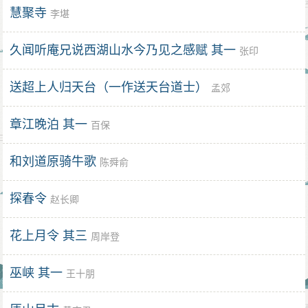
慧聚寺
李堪
久闻听庵兄说西湖山水今乃见之感赋 其一
张印
送超上人归天台（一作送天台道士）
孟郊
章江晚泊 其一
百保
和刘道原骑牛歌
陈舜俞
探春令
赵长卿
花上月令 其三
周岸登
巫峡 其一
王十朋