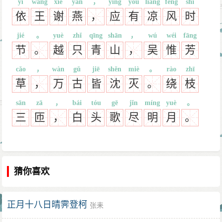
yī
wáng
xiè
yàn
，
yīng
yǒu
liáng
fēng
shí
依
王
谢
燕
，
应
有
凉
风
时
jié
。
yuè
zhǐ
qīng
shān
，
wú
wéi
fāng
节
。
越
只
青
山
，
吴
惟
芳
cǎo
，
wàn
gǔ
jiē
shěn
miè
。
rào
zhī
草
，
万
古
皆
沈
灭
。
绕
枝
sān
zā
，
bái
tóu
gē
jǐn
míng
yuè
。
三
匝
，
白
头
歌
尽
明
月
。
猜你喜欢
正月十八日晴霁登柯
张耒