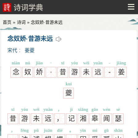
诗词学典
首页
»
诗词
» 念奴娇·昔游未远
念奴娇·昔游未远
宋代
：
姜夔
niàn
nú
jiāo
·
xī
yóu
wèi
yuǎn
-
jiāng
念
奴
娇
·
昔
游
未
远
-
姜
kuí
夔
xī
yóu
wèi
yuǎn
，
jì
xiāng
gāo
wén
sè
昔
游
未
远
，
记
湘
皋
闻
瑟
，
fēng
pǔ
juān
dié
。
yīn
mì
gū
shān