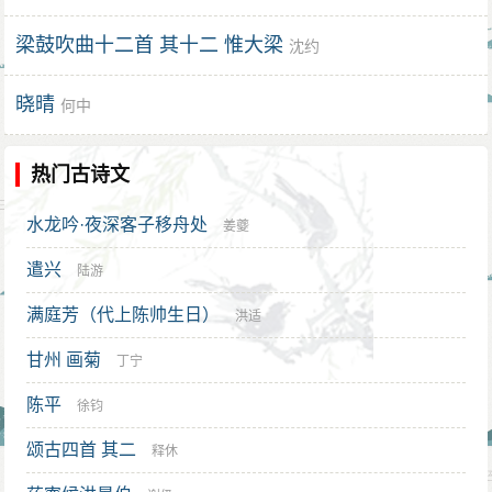
梁鼓吹曲十二首 其十二 惟大梁
沈约
晓晴
何中
热门古诗文
水龙吟·夜深客子移舟处
姜夔
遣兴
陆游
满庭芳（代上陈帅生日）
洪适
甘州 画菊
丁宁
陈平
徐钧
颂古四首 其二
释休