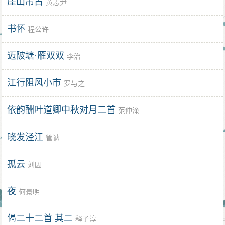
厓山吊古
黄志尹
书怀
程公许
迈陂塘·雁双双
李治
江行阻风小市
罗与之
依韵酬叶道卿中秋对月二首
范仲淹
晓发泾江
管讷
孤云
刘因
夜
何景明
偈二十二首 其二
释子淳