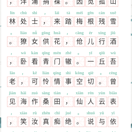
，
沣
浦
捐
褋
。
因
觅
孤
山
lín
chù
shì
，
lái
tà
méi
gēn
cán
xuě
林
处
士
，
来
踏
梅
根
残
雪
。
liáo
nǚ
gōng
huā
，
cāng
ér
xíng
jiǔ
。
獠
女
供
花
，
伧
儿
行
酒
，
wò
kàn
qīng
mén
zhé
。
yī
qiū
wú
，
卧
看
青
门
辙
。
一
丘
吾
lǎo
，
kě
lián
qíng
shì
kōng
qiè
。
céng
老
，
可
怜
情
事
空
切
。
曾
jiàn
hǎi
zuò
sāng
tián
，
xiān
rén
yún
biǎo
见
海
作
桑
田
，
仙
人
云
表
，
xiào
rǔ
zhēn
chī
jué
。
shuō
yǔ
yī
，
笑
汝
真
痴
绝
。
说
与
依