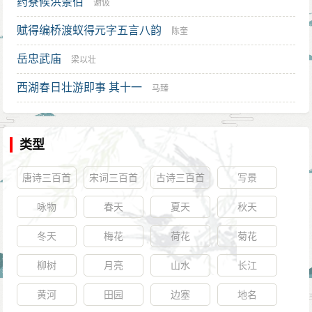
药寮候洪景伯
谢伋
赋得编桥渡蚁得元字五言八韵
陈奎
岳忠武庙
梁以壮
西湖春日壮游即事 其十一
马臻
类型
唐诗三百首
宋词三百首
古诗三百首
写景
咏物
春天
夏天
秋天
冬天
梅花
荷花
菊花
柳树
月亮
山水
长江
黄河
田园
边塞
地名