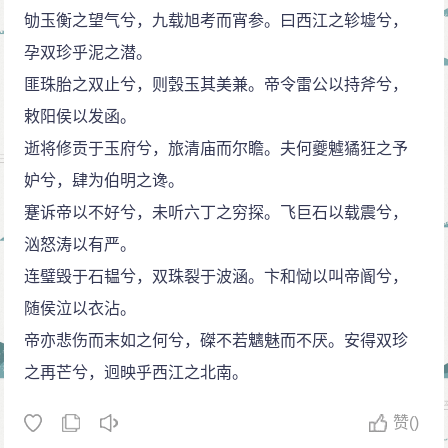
劬玉衡之望气兮，九载旭考而宵参。曰西江之轸墟兮，
孕双珍乎泥之潜。
匪珠胎之双止兮，则瑴玉其美兼。帝令雷公以持斧兮，
敕阳侯以发函。
逝将修贡于玉府兮，旅清庙而尔瞻。夫何夔魖獝狂之予
妒兮，肆为伯明之谗。
蹇诉帝以不好兮，未听六丁之穷探。飞巨石以载震兮，
汹怒涛以有严。
连璧毁于石韫兮，双珠裂于波涵。卞和恸以叫帝阍兮，
随侯泣以衣沾。
帝亦悲伤而末如之何兮，磔不若魑魅而不厌。安得双珍
之再芒兮，迥映乎西江之北南。
赞
()