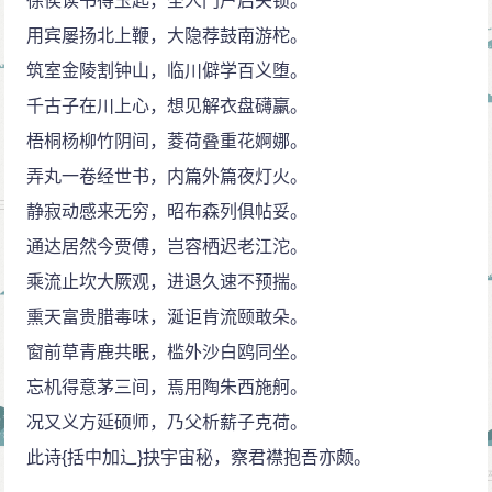
徐侯读书得玉匙，圣人门户启关锁。
“意”二字上着力，翻出新意，更为前人所未道。诗中所抒
用宾屡扬北上鞭，大隐荐鼓南游柁。
之情与所传之意彼此关联，由情生意，由意足情，势若
筑室金陵割钟山，临川僻学百义堕。
转圜，极为自然。从文气上看，一二联都是十字句，自
千古子在川上心，想见解衣盘礴臝。
然浑成，一气贯通，语势较和缓；第三联是对偶工巧的
梧桐杨柳竹阴间，菱荷叠重花婀娜。
两个短句，有如急管繁弦，显得气势促迫；末联采用散
弄丸一卷经世书，内篇外篇夜灯火。
行的句子，文气重新变得和缓起来。
静寂动感来无穷，昭布森列俱帖妥。
通达居然今贾傅，岂容栖迟老江沱。
乘流止坎大厥观，进退久速不预揣。
熏天富贵腊毒味，涎讵肯流颐敢朵。
窗前草青鹿共眠，槛外沙白鸥同坐。
忘机得意茅三间，焉用陶朱西施舸。
况又义方延硕师，乃父析薪子克荷。
此诗{括中加辶}抉宇宙秘，察君襟抱吾亦颇。