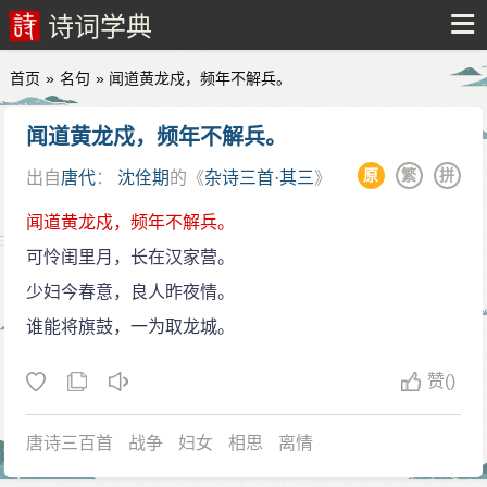
诗词学典
首页
»
名句
» 闻道黄龙戍，频年不解兵。
闻道黄龙戍，频年不解兵。
原
繁
拼
出自
唐代
：
沈佺期
的《
杂诗三首·其三
》
闻道黄龙戍，频年不解兵。
可怜闺里月，长在汉家营。
少妇今春意，良人昨夜情。
谁能将旗鼓，一为取龙城。
赞
()
唐诗三百首
战争
妇女
相思
离情