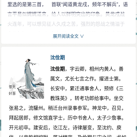
里选的是第三首， 首联“闻道黄龙戍，频年不解兵”，语
言平易似娓娓道来，给人以鲜明突出的印象。黄龙戍战
火连年，可以想见征人久戍之苦，强烈的怨战之情溢于
字里行间，“不解”与“频年”连用，增强语势，引起人们的
展开阅读全文 ∨
联想与深思。
颔联“可怜闺里月，长在汉家营”，是借月抒怀。说今
沈佺期
夜闺中和营中同在这一轮明月的照耀下，有多少对征夫
沈佺期
，字云卿，相州内黄人。善
思妇两地对月相思。在征夫眼里，这个昔日和妻子在闺
属文，尤长七言之作。擢进士第。
中共同赏玩的明月，不断地到营里照着他，好像怀着无
长安中，累迁通事舍人，预修《三
限深情；而在闺中思妇眼里，似乎这眼前明月，再不如
教珠英》，转考功郎给事中。坐交
往昔美好，因为那象征着昔日夫妻美好生活的圆月，早
张易之，流驩州。稍迁台州录事参军。神龙中，召见，
已离开深闺，随着良人远去汉家营了。这一联明明是写
拜起居郎，修文馆直学士，历中书舍人，太子少詹事。
情，却偏要处处说月；字字是写月，却又笔笔见人。短
开元初卒。建安后，讫江左，诗律屡变，至沈约、庾
短十个字，内涵极为丰富，既写出了夫妇分离的现在，