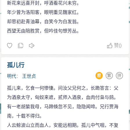
新花来远喜开封，呼酒看花兴未穷。
年少曾为洛阳客，眼明重见魏家红。
却思初赴青油幕，自笑今为白发翁。
西望无由陪胜赏，但吟佳句想芳丛。
赞
()
孤儿行
原
繁
拼
明代
：
王世贞
孤儿来，乞食一何惨悽。问汝父兄何之，长跪答言：父
为酒泉太守，匈奴来遮，贰师入酒泉，血肉付枭与鸱。
有一老胡絷我母，马蹄倏忽不见，隐隐闻啼。兄行贾海
南，十载不得归。
人云鲸波山立而血人，安能远相期。孤儿中气咽，不复