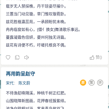
载岁无人禁採樵，丹干琼姿尽摧仆。
兰蕙当门动见锄，草门惟叹璇霓卧。
兹花胜植瀛蕊苑，一承顾盼犹未晚。
冉冉临窗如有心，{儇亻换女}舞清歌乐事远。
蔓露凝霜色倍妍，夔州何独无诗篇。
兹花有诗便不朽，吁嗟托根良不偶。
赞
()
再用韵呈赵守
原
繁
拼
宋代
：
陈文蔚
不待渔舠唤隔溪，种桃千树正红肥。
山围晓障新图画，花押春班簇紫绯。
池净白鸥相对浴，客来青鸟故双飞。