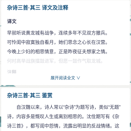
杂诗三首·其三 译文及注释
译文
早就听说黄龙城有战争，连续多年不见双方撤兵。
可怜闺中寂寞独自看月，她们思念之心长在汉营。
今晚上少妇的相思情意，正是昨夜征夫想家之情。
何时高举战旗擂鼓进军，但愿一鼓作气取龙城。
注释
展开阅读全文 ∨
闻道：听说。黄龙戍：即黄龙，在今辽宁开原县西北，
此指边地。解兵：放下兵器。
杂诗三首·其三 鉴赏
良人：古代妻子对丈夫的称呼。
自汉魏以来，诗人常以“杂诗”为题写诗，类似“无题”
龙城：在今蒙古境内，这里借指敌方要地。
诗，内容多是慨叹人生或离别相思的。沈佺期写有《杂
诗三首》，都写闺中怨情，流露出明显的反战情绪。这