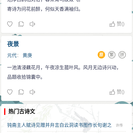
寄诗为问花前醉，何似天香满袖归。
赞
()
夜景
原
繁
拼
元代
：
黄庚
一池清浸藕花月，午夜凉生菰叶风。风月无边诗兴动，
品题收拾锦囊中。
赞
()
热门古诗文
钝斋主人赋诗见赠并弁言白云洞读书图作长句谢之
许传