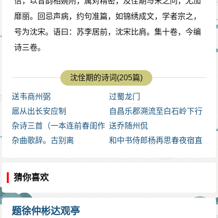
信，以音韵相婉附，属对精密，及佺期与宋之问，尤加
也触及到了夫妇团聚的过去；既轮廓鲜明地画出了异地
靡丽。回忌声病，约句准篇，如锦绣成文，学者宗之，
同视一轮明月的一幅月下相思图，也使人联想起夫妇相
号为沈宋。语曰：苏李居前，沈宋比肩。集十卷，今编
处时的月下双照的动人景象。通过暗寓着对比的画面，
诗三卷。
诗人不露声色地写出闺中人和征夫相互思念的绵邈深
情。见月怀人是我国古典诗歌的传统表现手法，而这里
沈佺期的诗词(205篇)
只写月不写人，意象反而更丰富生动。这“闺里月”既是思
送韦商州弼
过蜀龙门
妇的眼中月，又是征人的眼中月，既有千里共婵娟之
扈从出长安应制
自昌乐郡溯流至白石岭下行
意，又有思妇心神飞度，想见征人之意。诗意双关，征
杂诗三首（一本连前春闺作
入郴州
送乔随州侃
夫、思妇相思之情之景俱在其中，显得清新别致。
杂诗四首）
杂曲歌辞。古别离
和中书侍郎杨再思春夜宿直
颈联“少妇今春意，良人昨夜情”，紧承上联进一步抒
写离人相思。“春”而又“今”，“夜”而又“昨”，分别写出少妇
猜你喜欢
“意”和良人“情”，其妙无比。四季之中最撩人情思的无过
于春，而今春的大好光阴虚度，少妇不禁倍觉惆怅。万
籁无声的长夜最为牵愁惹恨，那昨夜夫妻惜别的情景，
题徐仲彬达观亭