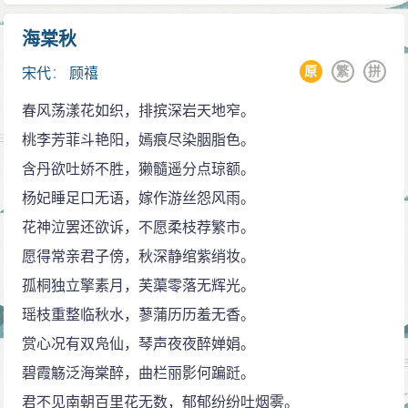
海棠秋
原
繁
拼
宋代
：
顾禧
春风荡漾花如织，排摈深岩天地窄。
桃李芳菲斗艳阳，嫣痕尽染胭脂色。
含丹欲吐娇不胜，獭髓遥分点琼额。
杨妃睡足口无语，嫁作游丝怨风雨。
花神泣罢还欲诉，不愿柔枝荐繁市。
愿得常亲君子傍，秋深静绾紫绡妆。
孤桐独立擎素月，芙蕖零落无辉光。
瑶枝重整临秋水，蓼蒲历历羞无香。
赏心况有双凫仙，琴声夜夜醉婵娟。
碧霞觞泛海棠醉，曲栏丽影何蹁跹。
君不见南朝百里花无数，郁郁纷纷吐烟雾。