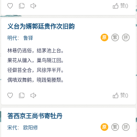
赞
()
义台为婿郭廷贵作次旧韵
原
繁
拼
明代
：
鲁铎
林巷仍逃俗，结茅池上台。
果花从牖入，巢鸟隔江回。
径僻苔全合，风徐萍半开。
偶嗔双舞鹤，晓践菊塍颓。
赞
()
答西京王尚书寄牡丹
原
繁
拼
宋代
：
欧阳修