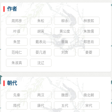
作者
周邦彦
朱松
柳永
林景熙
叶适
胡寅
黄公度
朱敦儒
朱翌
戴表元
蔡襄
郑思肖
范纯仁
晏几道
刘弇
姜夔
朱淑真
沈辽
朝代
先秦
两汉
魏晋
南北朝
隋代
唐代
五代
宋代