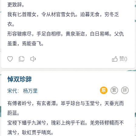
更致辞。
我有匕首赠女，令从材官雪女仇。迫暮无食，穷冬乏
衣。
形容皲瘃尽，手足自相樛。黄泉渐迩，白日易晞。父仇
虽重，焉能奋飞。
赞
()
悼双珍辞
原
繁
拼
宋代
：
杨万里
有傅者岭兮，有玄者潭。崒乎琼台与玉堂兮，天垂光而
蔚蓝。
宝祲下蟠乎九渊兮，瑰彩上绚乎千岩。羌旁砖轇轕而不
漓兮，耿虹贯乎晴岚。