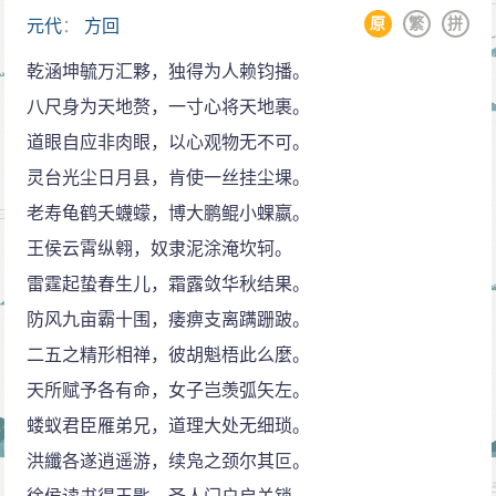
仿佛此刻仍在征夫面前浮现。“今春意”与“昨夜情”虽是互
原
繁
拼
元代
：
方回
文对举，却可以作为“夜夜”来读。可是细味“今春意”却有
乾涵坤毓万汇夥，独得为人赖钧播。
着独特的表现力。“昨夜情”，也对得十分工巧，不仅表现
八尺身为天地赘，一寸心将天地裹。
出良人对妻子的一往情深，而且还表现出思念之切。他
道眼自应非肉眼，以心观物无不可。
回忆往日夫妻的恩爱，觉得恍如昨夜事一般，不因经久
灵台光尘日月县，肯使一丝挂尘堁。
分离而淡薄。可见他们的情意是多么美好、真挚、深厚
老寿龟鹤夭蠛蠓，博大鹏鲲小蜾嬴。
而动人。
王侯云霄纵翱，奴隶泥涂淹坎轲。
尾联“谁能将旗鼓，一为取龙城”，抒写出了征夫、思
雷霆起蛰春生儿，霜露敛华秋结果。
妇的愿望。他们希望能有良将出马，克敌致胜，结束他
防风九亩霸十围，痿痹支离蹒跚跛。
们长期分离的痛苦。但诗以问句的形式，倍增感慨深沉
二五之精形相禅，彼胡魁梧此么麼。
的意味。这里照应首联回答了“频年不解兵”的问题，表明
天所赋予各有命，女子岂羡弧矢左。
是将领无能，指挥不得力以致连年征战，这是写透夫妇
蝼蚁君臣雁弟兄，道理大处无细琐。
别离的痛苦以后自然生出的意思。
洪纖各遂逍遥游，续凫之颈尔其叵。
这首诗构思新颖精巧，特别是中间四句，在“情”、