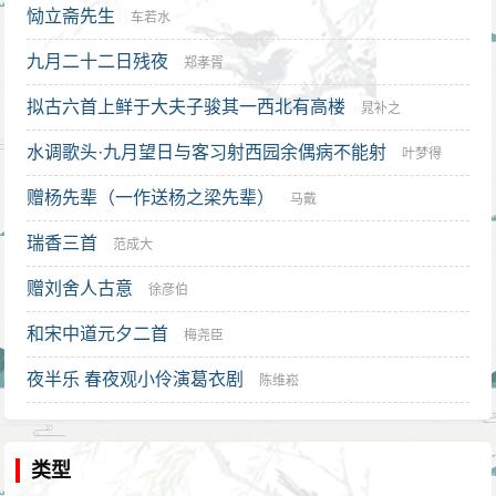
恸立斋先生
霈
车若水
九月二十二日残夜
郑孝胥
拟古六首上鲜于大夫子骏其一西北有高楼
晁补之
水调歌头·九月望日与客习射西园余偶病不能射
叶梦得
赠杨先辈（一作送杨之梁先辈）
马戴
瑞香三首
范成大
赠刘舍人古意
徐彦伯
和宋中道元夕二首
梅尧臣
夜半乐 春夜观小伶演葛衣剧
陈维崧
类型