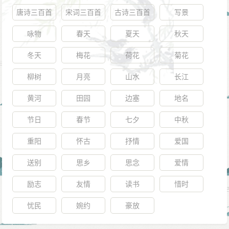
唐诗三百首
宋词三百首
古诗三百首
写景
咏物
春天
夏天
秋天
冬天
梅花
荷花
菊花
柳树
月亮
山水
长江
黄河
田园
边塞
地名
节日
春节
七夕
中秋
重阳
怀古
抒情
爱国
送别
思乡
思念
爱情
励志
友情
读书
惜时
忧民
婉约
豪放