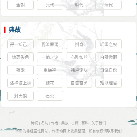
金朝
元代
明代
清代
典故
得一知己，
瓦渣尿溺
拊育
轻重之权
死可无恨
惊恐失色
一偏之论
心乱如丝
白璧微瑕
薤歌
重绨袍
韩卢逐块
自僝自僽
洛神波上袜
魏花
自告奋勇
难以理喻
射天狼
石公
诗词
|
名句
|
作者
|
典故
|
古籍
|
百科
|
关于我们
本站为非经营性网站，作品均网上收集整理，如有侵权请联系我们