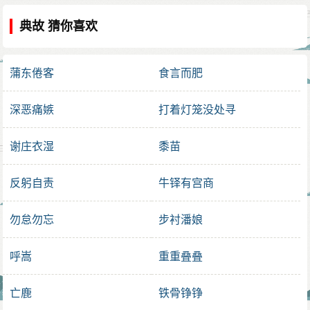
典故 猜你喜欢
蒲东倦客
食言而肥
深恶痛嫉
打着灯笼没处寻
谢庄衣湿
黍苗
反躬自责
牛铎有宫商
勿怠勿忘
步衬潘娘
呼嵩
重重叠叠
亡鹿
铁骨铮铮