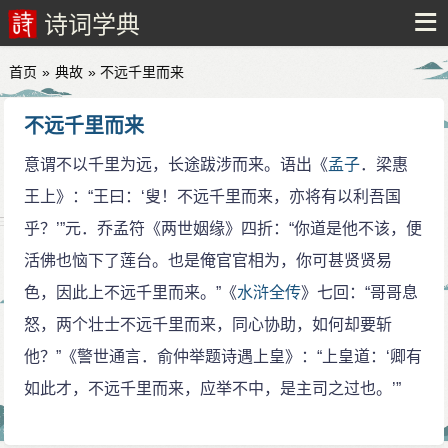
诗词学典
首页
»
典故
» 不远千里而来
不远千里而来
意谓不以千里为远，长途跋涉而来。语出《
孟子
．梁惠
王上》：“王曰：‘叟！不远千里而来，亦将有以利吾国
乎？’”元．乔孟符《两世姻缘》四折：“你道是他不该，便
活佛也恼下了莲台。也是俺官官相为，你可甚贤贤易
色，因此上不远千里而来。”《
水浒全传
》七回：“哥哥息
怒，两个壮士不远千里而来，同心协助，如何却要斩
他？”《警世通言．俞仲举题诗遇上皇》：“上皇道：‘卿有
如此才，不远千里而来，应举不中，是主司之过也。’”