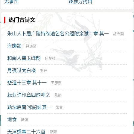
无事忙
逐鹿分掎角
热门古诗文
朱山人卜居广陵持卷遍乞名公题赠余赋二章 其一
胡应麟
海蛳颂
释道济
和闽人龚玉峰韵
何梦桂
月夜过太白楼
刘开
悲遣十三章 其十一
王彦泓
耘业许印章四韵叩之
陈起
题沈启南问寝图 其一
张萱
饱食
陆游
天津感事二十六首
邵雍