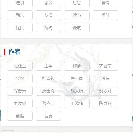
送别
思乡
思念
爱情
励志
友情
读书
惜时
忧民
婉约
豪放
作者
张廷玉
王苹
梅清
齐召南
金农
嵇曾筠
鲁一同
铁保
程晋芳
惠士奇
钱大昕
贺双卿
吴汝纶
蓝鼎元
王鸿绪
陈寿祺
载湉
曹寅