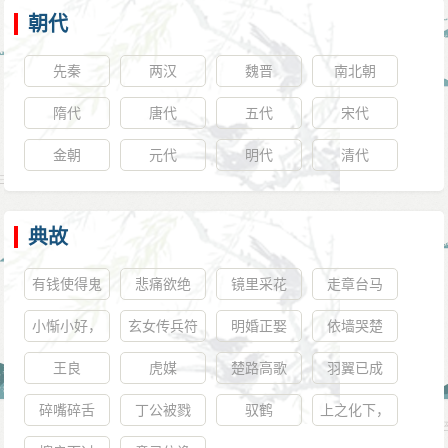
朝代
先秦
两汉
魏晋
南北朝
隋代
唐代
五代
宋代
金朝
元代
明代
清代
典故
有钱使得鬼
悲痛欲绝
镜里采花
走章台马
推磨
小惭小好，
玄女传兵符
明婚正娶
依墙哭楚
大惭大好
王良
虎媒
楚路高歌
羽翼已成
碎嘴碎舌
丁公被戮
驭鹤
上之化下，
犹泥之在