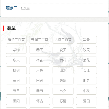
题剑门
杜光庭
类型
唐诗三百首
宋词三百首
古诗三百首
写景
咏物
春天
夏天
秋天
冬天
梅花
荷花
菊花
柳树
月亮
山水
长江
黄河
田园
边塞
地名
节日
春节
七夕
中秋
重阳
怀古
抒情
爱国