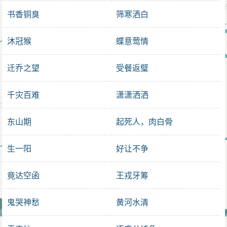
书香铜臭
筛寒洒白
沐冠猴
蝶意莺情
迁乔之望
受餐返璧
千灾百难
潇潇洒洒
东山期
起死人，肉白骨
生一阳
好让不争
竟达空函
王戎牙筹
鬼哭神愁
黄河水清