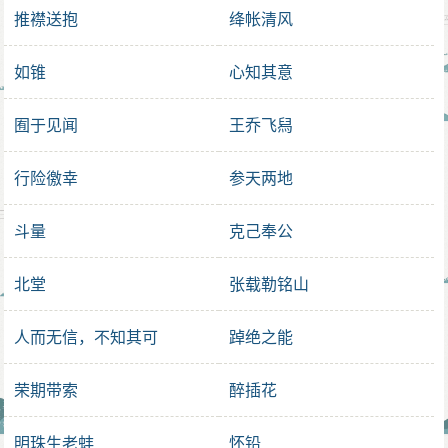
推襟送抱
绛帐清风
如锥
心知其意
囿于见闻
王乔飞舄
行险徼幸
参天两地
斗量
克己奉公
北堂
张载勒铭山
人而无信，不知其可
踔绝之能
荣期带索
醉插花
明珠生老蚌
怀铅