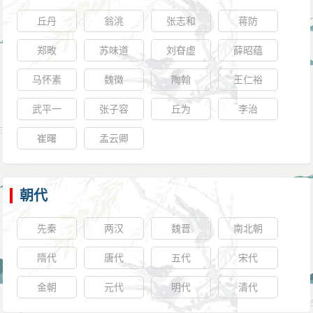
丘丹
翁洮
张志和
蒋防
郑畋
苏味道
刘昚虚
薛昭蕴
马怀素
魏徵
陶翰
王仁裕
武平一
张子容
丘为
李治
崔曙
孟云卿
朝代
先秦
两汉
魏晋
南北朝
隋代
唐代
五代
宋代
金朝
元代
明代
清代