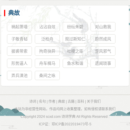
典故
祸起萧墙
沾沾自炫
纷纭朱碧
对山救我
子敬青毡
泛柏舟
观过斯知仁
蔚然成风
矣
披裘带索
拘奇抉异
社稷之臣
歪风邪气
形势逼人
舟车楫马
鱼水和谐
遗闻琐事
弄兵潢池
桑间之咏
诗词
|
名句
|
作者
|
典故
|
古籍
|
百科
|
关于我们
本站为非经营性网站，作品均网上收集整理，如有侵权请联系我们
Copyright 2024
scxd.com 诗词学典
All Rights Reserved .
ICP证：
琼ICP备2022019473号-5