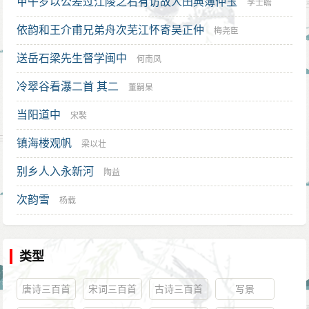
甲午岁以公差过江陵之右有访故人田典簿仲玉
李士瞻
依韵和王介甫兄弟舟次芜江怀寄吴正仲
梅尧臣
送岳石梁先生督学闽中
何南凤
冷翠谷看瀑二首 其二
董嗣杲
当阳道中
宋褧
镇海楼观帆
梁以壮
别乡人入永新河
陶益
次韵雪
杨载
类型
唐诗三百首
宋词三百首
古诗三百首
写景