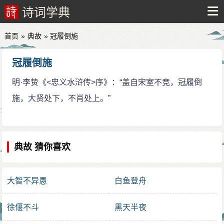
诗词学典
首页
»
典故
» 冠履倒施
冠履倒施
明·李贽《<忠义水浒传>序》：“盖自宋室不竞，冠履倒
施，大贤处下，不肖处上。”
典故 猜你喜欢
大智不异愚
白鱼登舟
徐偃不斗
黑天半夜