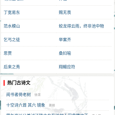
丁宽易东
赐无畏
范水模山
蛟龙得云雨，终非池中物
乞丐之徒
举案齐
思贾
桑妇喻
后来之秀
翔鳣应符
热门古诗文
阅书者倚老树
徐渭
十空诗六首 其六 镜象
萧纲