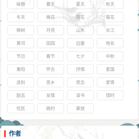
咏物
春天
夏天
秋天
冬天
梅花
荷花
菊花
柳树
月亮
山水
长江
黄河
田园
边塞
地名
节日
春节
七夕
中秋
重阳
怀古
抒情
爱国
送别
思乡
思念
爱情
励志
友情
读书
惜时
忧民
婉约
豪放
作者