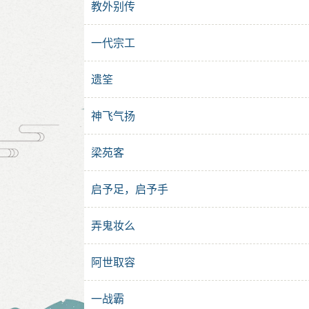
教外别传
一代宗工
遗筌
神飞气扬
梁苑客
启予足，启予手
弄鬼妆么
阿世取容
一战霸