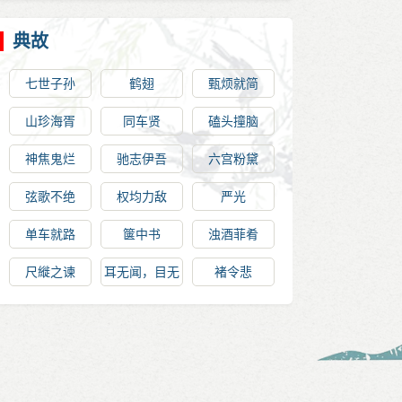
典故
七世子孙
鹤翅
甄烦就简
山珍海胥
同车贤
磕头撞脑
神焦鬼烂
驰志伊吾
六宫粉黛
弦歌不绝
权均力敌
严光
单车就路
箧中书
浊酒菲肴
尺縰之谏
耳无闻，目无
褚令悲
见