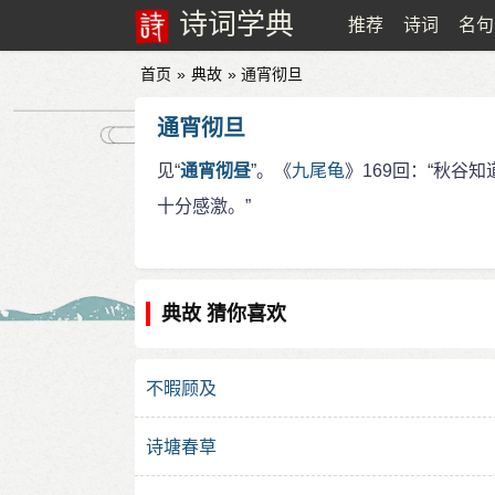
诗词学典
推荐
诗词
名句
首页
»
典故
» 通宵彻旦
通宵彻旦
见“
通宵彻昼
”。《
九尾龟
》169回：“秋谷
十分感激。”
典故 猜你喜欢
不暇顾及
诗塘春草