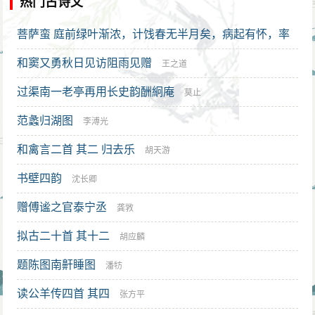
热门古诗文
菩萨蛮 庭前绿叶渐浓，计饯春无半月矣，病起有怀，率
成短阕
和窦又勇秋日见访阻雨见赠
包韫珍
王之道
过渠南一老亭再用长史韵酬絅庵
莫止
范蠡归湖图
李溥光
和禽言二首 其二 归去乐
胡天游
书壁四韵
沈长卿
赠傅谧之官泰宁丞
龚敩
拟古二十首 其十二
胡应麟
题陈图南鼾睡图
潘牥
读公羊传四首 其四
张方平