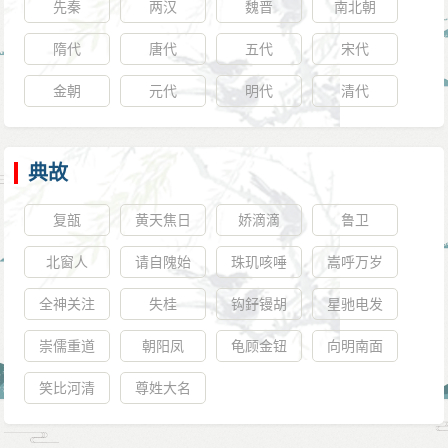
先秦
两汉
魏晋
南北朝
隋代
唐代
五代
宋代
金朝
元代
明代
清代
典故
复瓿
黄天焦日
娇滴滴
鲁卫
北窗人
请自隗始
珠玑咳唾
嵩呼万岁
全神关注
失桂
钩釨镘胡
星驰电发
崇儒重道
朝阳凤
龟顾金钮
向明南面
笑比河清
尊姓大名