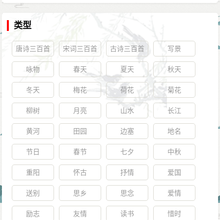
类型
唐诗三百首
宋词三百首
古诗三百首
写景
咏物
春天
夏天
秋天
冬天
梅花
荷花
菊花
柳树
月亮
山水
长江
黄河
田园
边塞
地名
节日
春节
七夕
中秋
重阳
怀古
抒情
爱国
送别
思乡
思念
爱情
励志
友情
读书
惜时