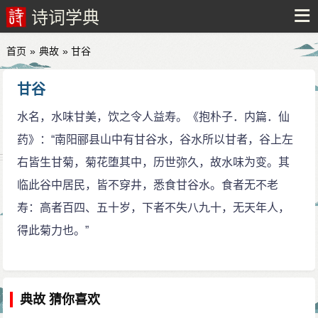
诗词学典
首页
»
典故
» 甘谷
甘谷
水名，水味甘美，饮之令人益寿。《抱朴子．内篇．仙
药》：“南阳郦县山中有甘谷水，谷水所以甘者，谷上左
右皆生甘菊，菊花堕其中，历世弥久，故水味为变。其
临此谷中居民，皆不穿井，悉食甘谷水。食者无不老
寿：高者百四、五十岁，下者不失八九十，无天年人，
得此菊力也。”
典故 猜你喜欢