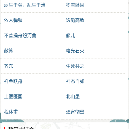
弱生于强，乱生于治
积雪卧园
依人弹铗
逸韵高致
不善操舟怨河曲
麟儿
敝箒
电光石火
齐东
生死共之
祥鱼跃舟
神态自如
上医医国
北山愚
程休甫
通宵彻昼