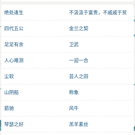
绝处逢生
不汲汲于富贵，不戚戚于贫
贱
四代五公
金兰之契
足足有余
卫武
人心难测
一迎一合
尘软
芸人之田
山阴船
称象
箭驰
风牛
琴瑟之好
羔羊素丝