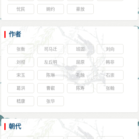
忧民
婉约
豪放
作者
张衡
司马迁
班固
刘向
刘彻
左丘明
屈原
韩非
宋玉
陈琳
孔融
石崇
葛洪
曹叡
陈寿
张翰
嵇康
张华
朝代