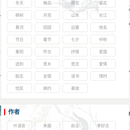
冬天
梅花
荷花
菊花
柳树
月亮
山水
长江
黄河
田园
边塞
地名
节日
春节
七夕
中秋
重阳
怀古
抒情
爱国
送别
思乡
思念
爱情
励志
友情
读书
惜时
忧民
婉约
豪放
作者
叶清臣
朱服
赵企
李好古