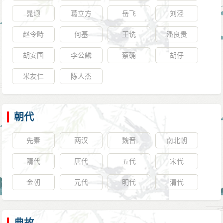
晁迥
葛立方
岳飞
刘泾
赵令畤
何基
王诜
潘良贵
胡安国
李公麟
蔡确
胡仔
米友仁
陈人杰
朝代
先秦
两汉
魏晋
南北朝
隋代
唐代
五代
宋代
金朝
元代
明代
清代