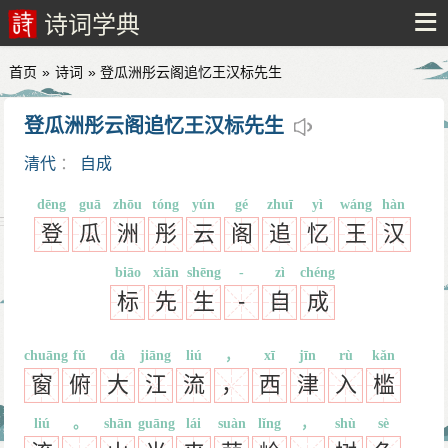
诗词学典
首页
»
诗词
» 登瓜洲彤云阁追忆王汉标先生
登瓜洲彤云阁追忆王汉标先生
清代
：
自成
dēng
guā
zhōu
tóng
yún
gé
zhuī
yì
wáng
hàn
登
瓜
洲
彤
云
阁
追
忆
王
汉
biāo
xiān
shēng
-
zì
chéng
标
先
生
-
自
成
chuāng
fǔ
dà
jiāng
liú
，
xī
jīn
rù
kǎn
窗
俯
大
江
流
，
西
津
入
槛
liú
。
shān
guāng
lái
suàn
lǐng
，
shù
sè