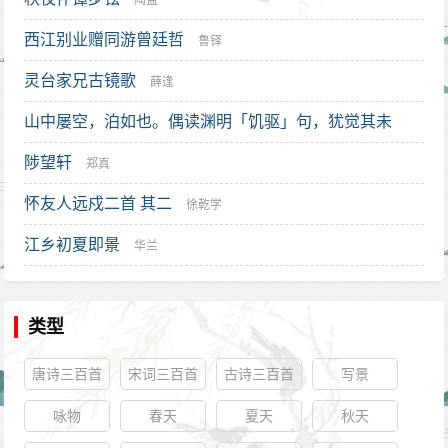
陶益
西江别业赠同游曾廷哲
鲁铎
灵台家兄古镜歌
薛逢
山中屡空，泊如也。偶读渊明「饥驱」句，犹觉其未
介；遂作反乞食诗，仍用陶韵 其三
陟望轩
张煌言
郑真
怀友人远戍二首 其二
徐乾学
江乡初夏即景
华兰
类型
唐诗三百首
宋词三百首
古诗三百首
写景
咏物
春天
夏天
秋天