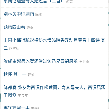
承闻诏迎圣母太妃还宫（二首）
边贡
别林黄中帅湖南
陈藻
题杨四山卷
边贡
山园小梅得疏影横斜水清浅暗香浮动月黄昏十四诗 其
三
赵时韶
汝成由越臬入贺还治过访乃兄云鹄府丞
王世贞
秋怀 其十一
韩淲
绛都春 荪友为西溟作松萱图，寿其母夫人，西溟属题
于图侧
李良年
寄江西诸士夫
王守仁