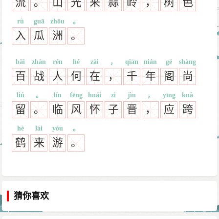
流
。
山
光
来
蒜
岭
，
树
色
rù
guā
zhōu
。
入
瓜
洲
。
bǎi
zhàn
rén
hé
zài
，
qiān
nián
gé
shàng
百
战
人
何
在
，
千
年
阁
尚
liú
。
lín
fēng
huái
zi
jìn
，
yīng
kuà
留
。
临
风
怀
子
晋
，
应
跨
hè
lái
yóu
。
鹤
来
游
。
猜你喜欢