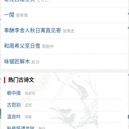
一閒
郑孝胥
奉酬李舍人秋日寓直见寄
张南史
和周希父至日雪
郑刚中
咏锯匠解木
赵汸
热门古诗文
朝中措
陆求可
古怨别
孟郊
温良吟
邵雍
秋夜怀谭步铉