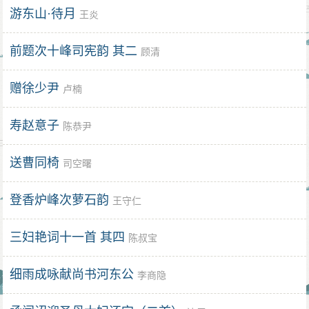
游东山·待月
王炎
前题次十峰司宪韵 其二
顾清
赠徐少尹
卢楠
寿赵意子
陈恭尹
送曹同椅
司空曙
登香炉峰次萝石韵
王守仁
三妇艳词十一首 其四
陈叔宝
细雨成咏献尚书河东公
李商隐